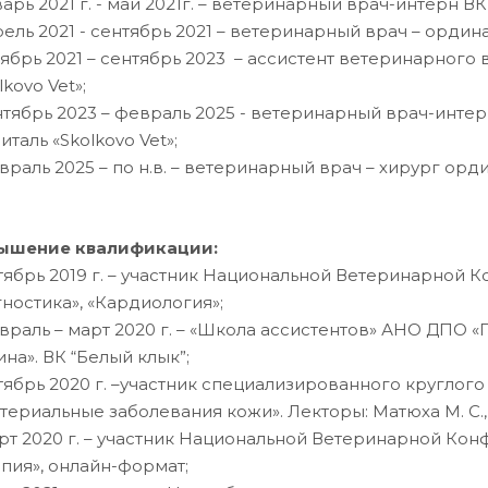
варь 2021 г. - май 2021г. – ветеринарный врач-интерн В
рель 2021 - сентябрь 2021 – ветеринарный врач – ордина
тябрь 2021 – сентябрь 2023 – ассистент ветеринарного
lkovo Vet»;
нтябрь 2023 – февраль 2025 - ветеринарный врач-инт
италь «Skolkovo Vet»;
враль 2025 – по н.в. – ветеринарный врач – хирург орд
ышение квалификации:
тябрь 2019 г. – участник Национальной Ветеринарной 
ностика», «Кардиология»;
враль – март 2020 г. – «Школа ассистентов» АНО ДПО «
на». ВК “Белый клык”;
тябрь 2020 г. –участник специализированного круглого
териальные заболевания кожи». Лекторы: Матюха М. С., Г
рт 2020 г. – участник Национальной Ветеринарной Ко
пия», онлайн-формат;