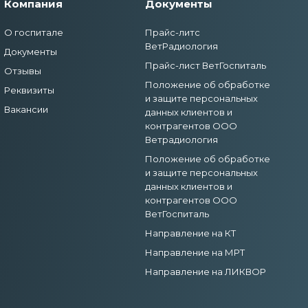
Компания
Документы
О госпитале
Прайс-литс
ВетРадиология
Документы
Прайс-лист ВетГоспиталь
Отзывы
Положение об обработке
Реквизиты
и защите персональных
Вакансии
данных клиентов и
контрагентов ООО
Ветрадиология
Положение об обработке
и защите персональных
данных клиентов и
контрагентов ООО
ВетГоспиталь
Направление на КТ
Направление на МРТ
Направление на ЛИКВОР