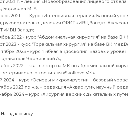
рт 2021 г. – лекция «Новообразования лицевого отдела
., Борисова М. А.;
рель 2021 г. – Курс «Интенсивная терапия. Базовый уро
, руководитель отделения ОРИТ «ИВЦ Запад», Александ
Т «ИВЦ Запад»;
ябрь 2022 - курс “Абдоминальная хирургия” на базе ВК
рт 2023 - курс “Торакальная хирургия” на базе ВК МедВе
нтябрь 2023 - курс “Гибкая эндоскопия. Базовый уровен
одаватель Червинский А.;
тябрь 2022 - н.в. - лектор на МК по абдоминальной хир
 ветеринарного госпиталя «Skolkovo Vet».
й 2024 – курс «Основы микрохирургии – базовый урове
тябрь 2023 по н.в. – редакция «Аквариум», научный реда
кабрь 2024 – курс «Хирургия верхних дыхательных путе
Назад к списку