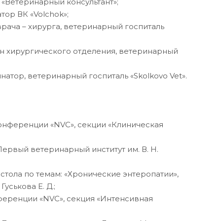
К «Ветеринарный консультант»;
тор ВК «Volchok»;
 врача – хирурга, ветеринарный госпиталь
ерн хирургического отделения, ветеринарный
инатор, ветеринарный госпиталь «Skolkovo Vet».
Конференции «NVC», секции «Клиническая
Первый ветеринарный институт им. В. Н.
 стола по темам: «Хронические энтеропатии»,
уськова Е. Д.;
нференции «NVC», секция «Интенсивная