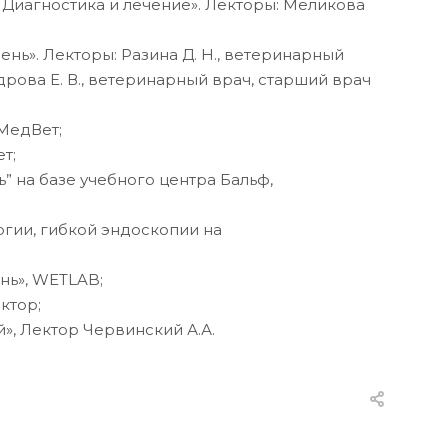
. Диагностика и лечение». Лекторы: Меликова
вень». Лекторы: Разина Д. Н., ветеринарный
рова Е. В., ветеринарный врач, старший врач
 МедВет;
т;
ь” на базе учебного центра Бальф,
ургии, гибкой эндоскопии на
нь», WETLAB;
ктор;
й», Лектор Червинский А.А.