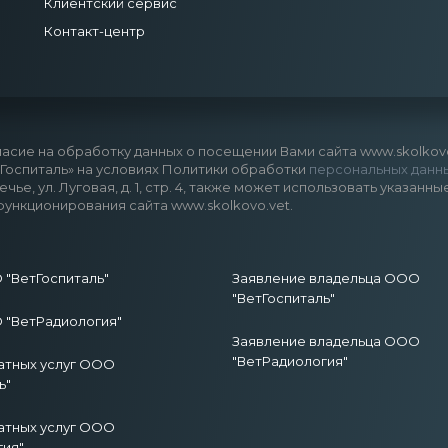
Клиентский сервис
Контакт-центр
асие на обработку данных о посещении Вами сайта www.skolkovo.
оспиталь» на условиях Политики обработки
персональных данн
речье, ул. Луговая, д. 1, стр. 4, также может использовать указ
функционирования сайта www.skolkovo.vet.
"ВетГоспиталь"
Заявление владельца ООО
"ВетГоспиталь"
"ВетРадиология"
Заявление владельца ООО
"ВетРадиология"
атных услуг ООО
ь"
атных услуг ООО
гия"