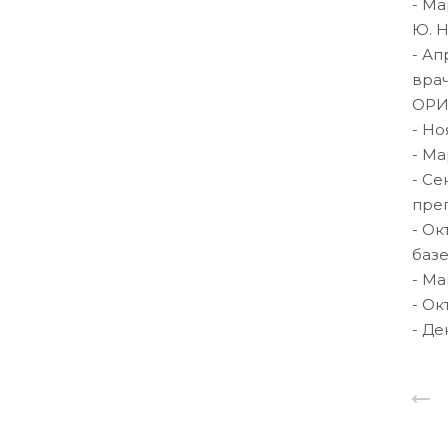
- Ма
Ю. Н
- Ап
врач
ОРИ
- Но
- Ма
- Се
преп
- Ок
базе
- Ма
- Ок
- Де