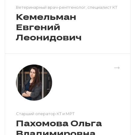
Ветеринарный врач-рентгенолог, специалист КТ
Кемельман
Евгений
Леонидович
Cтарший оператор КТ и МРТ
Пахомова Ольга
Владимировна