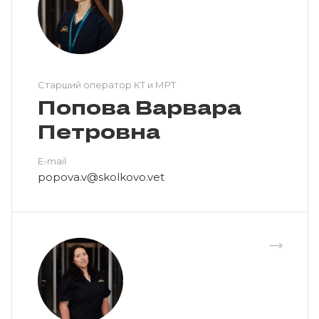
Cтарший оператор КТ и МРТ
Попова Варвара
Петровна
E-mail
popova.v@skolkovo.vet