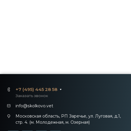
+7 (495) 445 28 58
Заказать звонок
info@skolkovo.vet
Московская область, РП Заречье, ул. Луговая, д.1,
стр. 4. (м. Молодежная, м. Озерная)