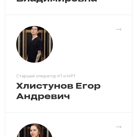
Cтарший оператор КТ и МРТ
Хлистунов Егор
Андревич