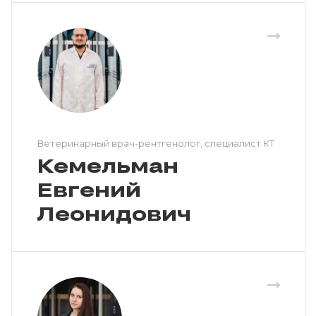
Ветеринарный врач-рентгенолог, специалист КТ
Кемельман
Евгений
Леонидович