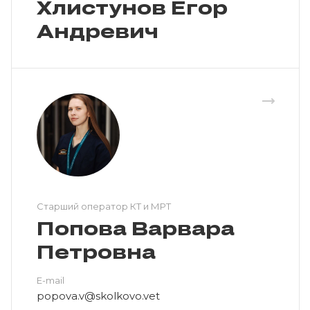
Хлистунов Егор
Андревич
Cтарший оператор КТ и МРТ
Попова Варвара
Петровна
E-mail
popova.v@skolkovo.vet