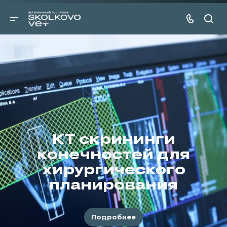
КТ скрининги
конечностей для
хирургического
планирования
Подробнее