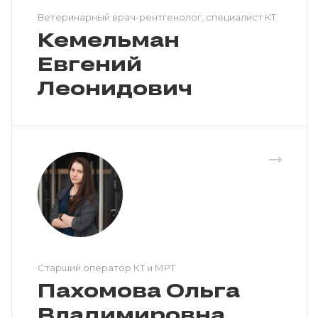
Ветеринарный врач-рентгенолог, специалист КТ
Кемельман
Евгений
Леонидович
Cтарший оператор КТ и МРТ
Пахомова Ольга
Владимировна