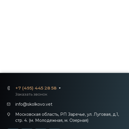
+7 (495) 445 28 58
Заказать звонок
info@skolkovo.vet
Московская область, РП Заречье, ул. Луговая, д.1,
стр. 4. (м. Молодежная, м. Озерная)