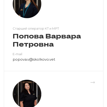
Cтарший оператор КТ и МРТ
Попова Варвара
Петровна
E-mail
popova.v@skolkovo.vet