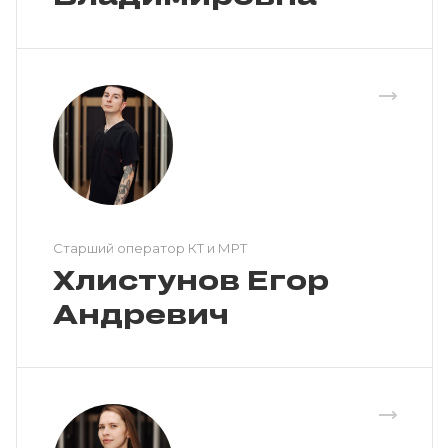
Cтарший оператор КТ и МРТ
Хлистунов Егор
Андревич