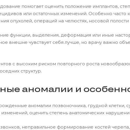
едование помогает оценить положение имплантов, сте
ецидивов или остаточных изменений. Особенно часто 
ия опухолей, операций на челюстях, носовой полости
шение функции, выделения, деформация или иные наст
тное внешне чувствует себя лучше, но врачу важно объ
нтов с высоким риском повторного роста новообразо
оседних структур.
ные аномалии и особенн
ожденные аномалии позвоночника, грудной клетки, сус
 изменений, оценить степень анатомических нарушений
озвонков, неправильное формирование костей черепа