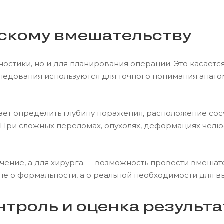
ескому вмешательству
ностики, но и для планирования операции. Это касаетс
ледования используются для точного понимания анато
т определить глубину поражения, расположение сосу
 При сложных переломах, опухолях, деформациях челюс
чение, а для хирурга — возможность провести вмешате
не о формальности, а о реальной необходимости для в
троль и оценка результа