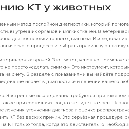
нию КТ у животных
нный метод послойной диагностики, который помогает
сти, внутренних органов и мягких тканей. В ветеринарн
очно для постановки точного диагноза. Исследование 
огического процесса и выбрать правильную тактику л
еринарных врачей. Этот метод успешно применяется 
о не просто «сделать снимки». Это инструмент, которы
а на счету. В разделе с показаниями вы найдёте подр
следование играет в диагностике и лечении вашего лю
ново. Экстренные исследования требуются при тяжелом
также при состояниях, когда счет идет на часы. Пла
ле лечения, уточнении диагноза и оценке распростран
ь КТ без веских причин. Это серьёзная процедура: о
а КТ только тогда, когда это действительно необходи