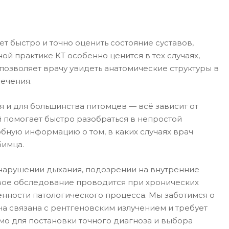
 быстро и точно оценить состояние суставов,
ой практике КТ особенно ценится в тех случаях,
позволяет врачу увидеть анатомические структуры в
ечения.
и для большинства питомцев — всё зависит от
й помогает быстро разобраться в непростой
обную информацию о том, в каких случаях врач
бимца.
 нарушении дыхания, подозрении на внутренние
новое обследование проводится при хронических
енности патологического процесса. Мы заботимся о
на связана с рентгеновским излучением и требует
мо для постановки точного диагноза и выбора