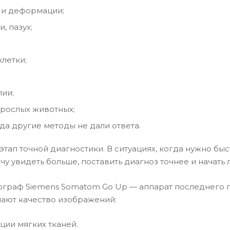
 и деформации;
, пазух;
клетки;
пии;
зрослых животных;
а другие методы не дали ответа.
этап точной диагностики. В ситуациях, когда нужно бы
 увидеть больше, поставить диагноз точнее и начать 
раф Siemens Somatom Go Up — аппарат последнего по
шают качество изображений:
ции мягких тканей.