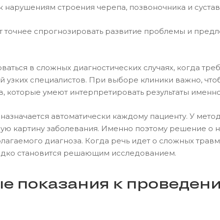
к нарушениям строения черепа, позвоночника и сустав
т точнее спрогнозировать развитие проблемы и предл
ваться в сложных диагностических случаях, когда тре
ий узких специалистов. При выборе клиники важно, чт
в, которые умеют интерпретировать результаты именн
назначается автоматически каждому пациенту. У метода
инную картину заболевания. Именно поэтому решение о 
лагаемого диагноза. Когда речь идет о сложных травма
редко становится решающим исследованием.
е показания к проведен