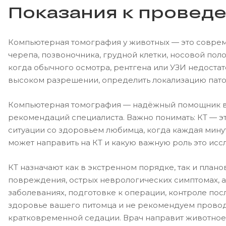
Показания к проведе
Компьютерная томография у животных — это совреме
черепа, позвоночника, грудной клетки, носовой поло
когда обычного осмотра, рентгена или УЗИ недостат
высоком разрешении, определить локализацию патол
Компьютерная томография — надёжный помощник вет
рекомендаций специалиста. Важно понимать: КТ — эт
ситуации со здоровьем любимца, когда каждая минут
может направить на КТ и какую важную роль это ис
КТ назначают как в экстренном порядке, так и пла
повреждения, острых неврологических симптомах, а 
заболеваниях, подготовке к операции, контроле пос
здоровье вашего питомца и не рекомендуем проводит
кратковременной седации. Врач направит животное н