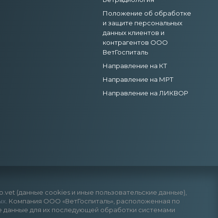
Положение об обработке
и защите персональных
данных клиентов и
контрагентов ООО
ВетГоспиталь
Направление на КТ
Направление на МРТ
Направление на ЛИКВОР
vet (данные cookies и иные пользовательские данные),
ых
. Компания ООО «ВетГоспиталь», расположенная по
анные данные для их последующей обработки системами