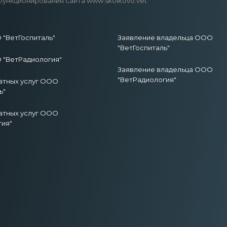
функционирования сайта www.skolkovo.vet.
"ВетГоспиталь"
Заявление владельца ООО
"ВетГоспиталь"
"ВетРадиология"
Заявление владельца ООО
"ВетРадиология"
атных услуг ООО
ь"
атных услуг ООО
гия"