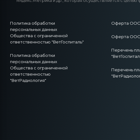
Яндекс.Метрика и др., которая осуществляется с целью 
Политика обработки
Оферта ООО 
персональных данных
Общества с ограниченной
Оферта ООО 
ответственностью "ВетГоспиталь"
Перечень пл
Политика обработки
"ВетГоспитал
персональных данных
Общества с ограниченной
Перечень пл
ответственностью
"ВетРадиоло
"ВетРадиология"