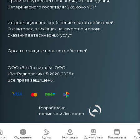
Правила внутреннего распорядка и поведения
Ветеринарного госпиталя "Skolkovo VET"
Информационное сообщение для потребителей
О факторах, влияющих на качество и сроки
оказания ветеринарных услуг
Орган по защите прав потребителей
ООО «ВетГоспиталь», ООО
«ВетРадиология» © 2020-2026 г.
Все права защищены.
Разработано
в компании Люкскорп
вная
Отделения
Цены
Контакты
Документы
Реквизиты
Гал