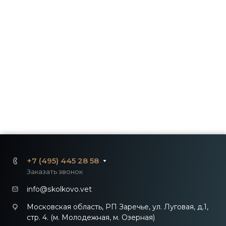
+7 (495) 445 28 58
Заказать звонок
info@skolkovo.vet
Московская область, РП Заречье, ул. Луговая, д.1,
стр. 4. (м. Молодежная, м. Озерная)