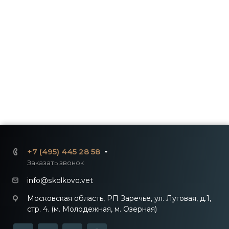
+7 (495) 445 28 58
Заказать звонок
info@skolkovo.vet
Московская область, РП Заречье, ул. Луговая, д.1,
стр. 4. (м. Молодежная, м. Озерная)