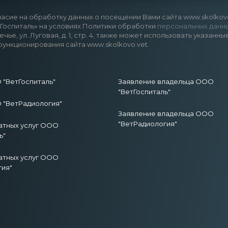
асие на обработку данных о посещении Вами сайта www.skolkovo.
оспиталь» на условиях Политики обработки
персональных данн
речье, ул. Луговая, д. 1, стр. 4, также может использовать указ
функционирования сайта www.skolkovo.vet.
"ВетГоспиталь"
Заявление владельца ООО
"ВетГоспиталь"
"ВетРадиология"
Заявление владельца ООО
"ВетРадиология"
атных услуг ООО
ь"
атных услуг ООО
гия"