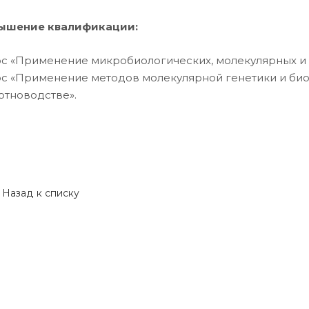
ышение квалификации:
урс «Применение микробиологических, молекулярных и
рс «Применение методов молекулярной генетики и би
отноводстве».
Назад к списку