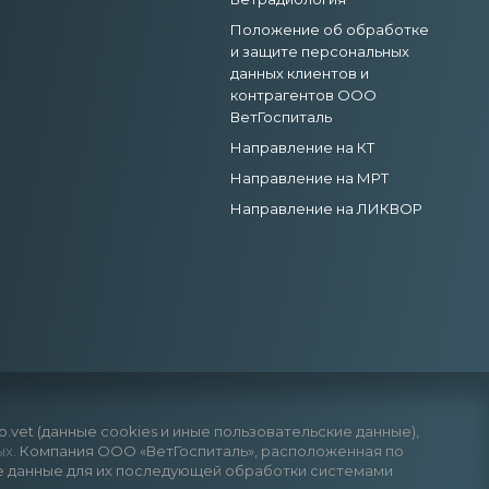
Положение об обработке
и защите персональных
данных клиентов и
контрагентов ООО
ВетГоспиталь
Направление на КТ
Направление на МРТ
Направление на ЛИКВОР
vet (данные cookies и иные пользовательские данные),
ых
. Компания ООО «ВетГоспиталь», расположенная по
анные данные для их последующей обработки системами