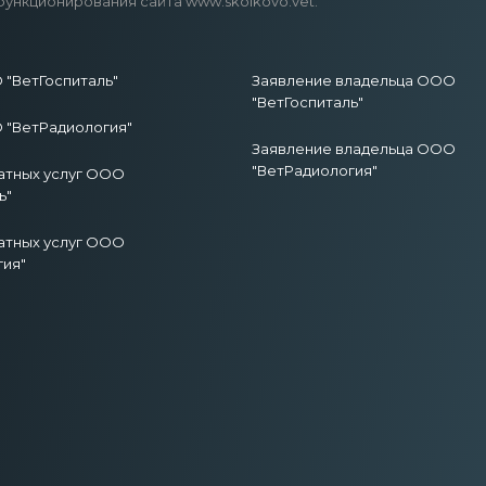
функционирования сайта www.skolkovo.vet.
"ВетГоспиталь"
Заявление владельца ООО
"ВетГоспиталь"
"ВетРадиология"
Заявление владельца ООО
"ВетРадиология"
атных услуг ООО
ь"
атных услуг ООО
гия"