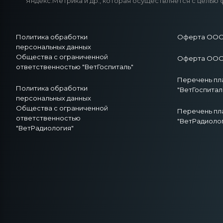
Яндекс.Метрика и др., которая осуществляется с целью 
Политика обработки
Оферта ООО 
персональных данных
Общества с ограниченной
Оферта ООО 
ответственностью "ВетГоспиталь"
Перечень пл
Политика обработки
"ВетГоспитал
персональных данных
Общества с ограниченной
Перечень пл
ответственностью
"ВетРадиоло
"ВетРадиология"